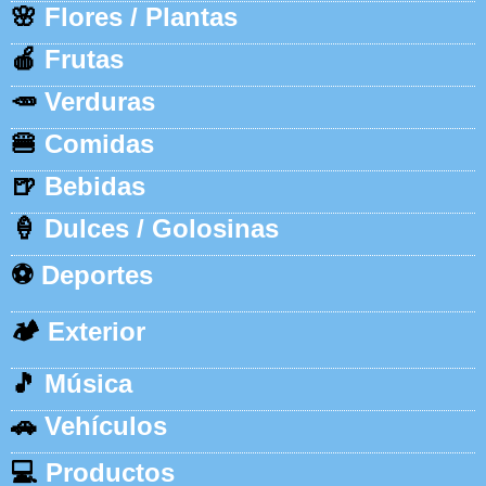
🌸
Flores / Plantas
🍎
Frutas
🥕
Verduras
🍔
Comidas
🍺
Bebidas
🍦
Dulces / Golosinas
⚽
Deportes
🏕️
Exterior
🎵
Música
🚗
Vehículos
💻
Productos