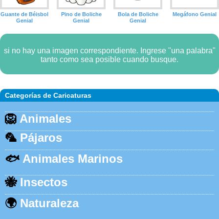
Guante de Béisbol
Pino de Boliche
Bola de Boliche
Megáfono Genial
Genial
Genial
Genial
si no hay una imagen correspondiente. Ingrese "una palabra"
tanto como sea posible cuando busque.
Categorías de Caricaturas
🦁
Animales
🦜
Pájaros
🐟
Animales Marinos
🐝
Insectos
🌍
Naturaleza