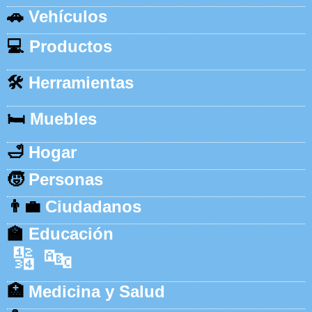
🚗
Vehículos
💻
Productos
🛠️
Herramientas
🛏️
Muebles
🛁
Hogar
🧒
Personas
👨‍💼
Ciudadanos
🏫
Educación
🔢
🔤
🏥
Medicina y Salud