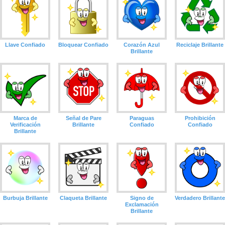
Llave Confiado
Bloquear Confiado
Corazón Azul
Reciclaje Brillante
Brillante
Marca de
Señal de Pare
Paraguas
Prohibición
Verificación
Brillante
Confiado
Confiado
Brillante
Burbuja Brillante
Claqueta Brillante
Signo de
Verdadero Brillante
Exclamación
Brillante