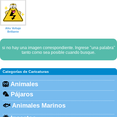
Alto Voltaje
Brillante
si no hay una imagen correspondiente. Ingrese "una palabra"
tanto como sea posible cuando busque.
Categorías de Caricaturas
🦁
Animales
🦜
Pájaros
🐟
Animales Marinos