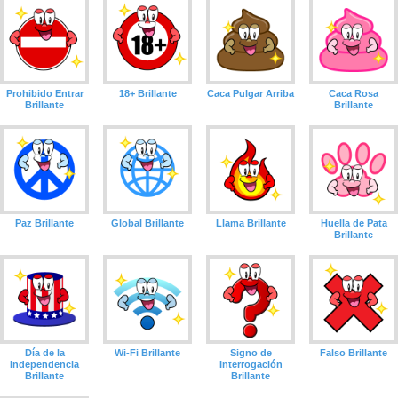
Prohibido Entrar
18+ Brillante
Caca Pulgar Arriba
Caca Rosa
Brillante
Brillante
Paz Brillante
Global Brillante
Llama Brillante
Huella de Pata
Brillante
Día de la
Wi-Fi Brillante
Signo de
Falso Brillante
Independencia
Interrogación
Brillante
Brillante