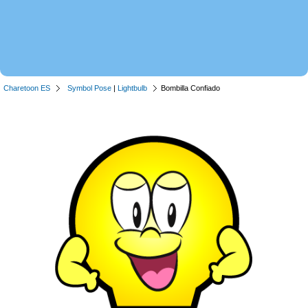
Charetoon ES
Symbol Pose
|
Lightbulb
Bombilla Confiado