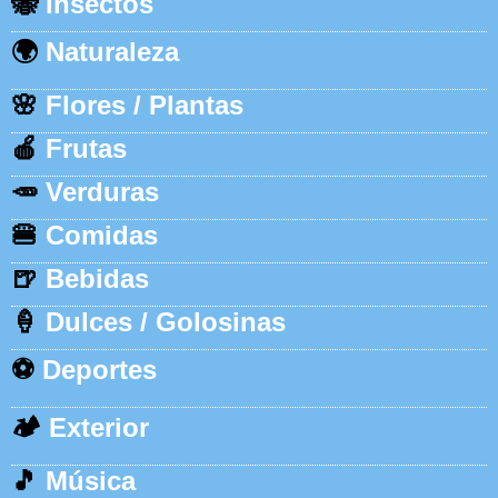
🐝
Insectos
🌍
Naturaleza
🌸
Flores / Plantas
🍎
Frutas
🥕
Verduras
🍔
Comidas
🍺
Bebidas
🍦
Dulces / Golosinas
⚽
Deportes
🏕️
Exterior
🎵
Música