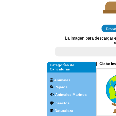
La imagen para descargar e
r
Globe Im
Categorías de
Caricaturas
🦁
Animales
🦜
Pájaros
🐟
Animales Marinos
🐝
Insectos
🌍
Naturaleza