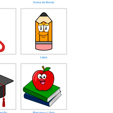
Goma de Borrar
Lápiz
ación
Manzana y Libro