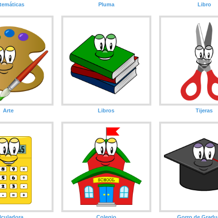
temáticas
Pluma
Libro
Arte
Libros
Tijeras
lculadora
Colegio
Gorro de Gradu