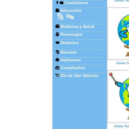
Globo Te
👨‍💼
Ciudadanos
🏫
Educación
🔢
🔤
🏥
Medicina y Salud
🤖
Personajes
❤️
Símbolos
🎅
Navidad
🎃
Halloween
Globo T
🎂
Cumpleaños
💘
Día de San Valentín
Globo Ter