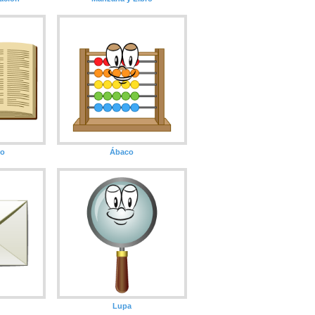
to
Ábaco
Lupa