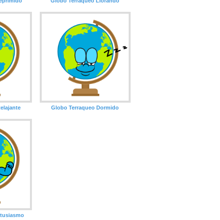
eprimido
Globo Terraqueo Llorando
elajante
Globo Terraqueo Dormido
ntusiasmo