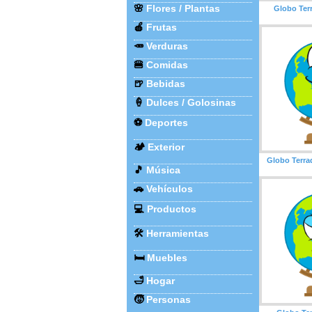
🌸
Flores / Plantas
Globo Ter
🍎
Frutas
🥕
Verduras
🍔
Comidas
🍺
Bebidas
🍦
Dulces / Golosinas
⚽
Deportes
🏕️
Exterior
Globo Terra
🎵
Música
🚗
Vehículos
💻
Productos
🛠️
Herramientas
🛏️
Muebles
🛁
Hogar
🧒
Personas