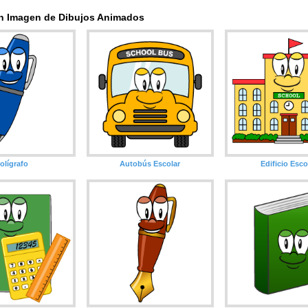
n Imagen de Dibujos Animados
olígrafo
Autobús Escolar
Edificio Esco