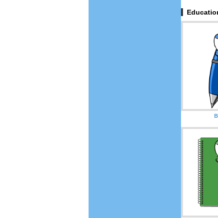
Educatio
B