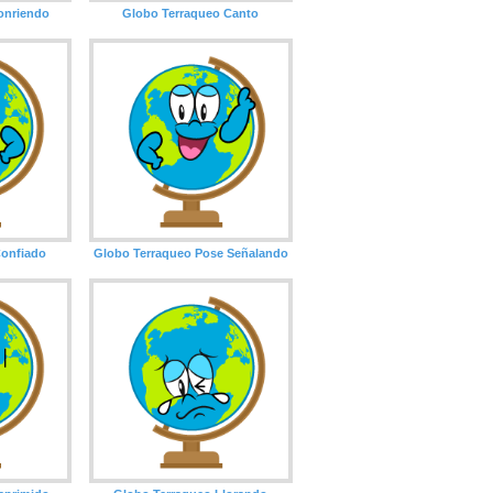
onriendo
Globo Terraqueo Canto
Confiado
Globo Terraqueo Pose Señalando