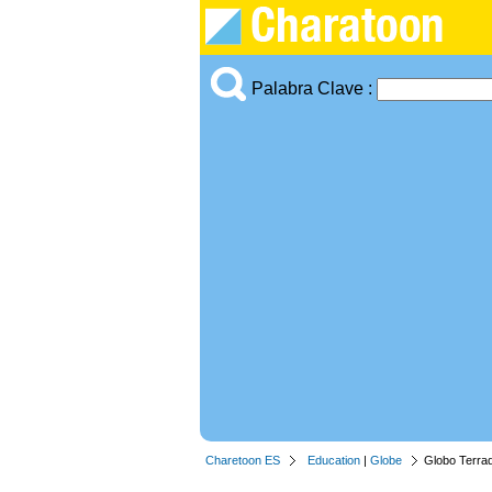
Palabra Clave :
Charetoon ES
Education
|
Globe
Globo Terra