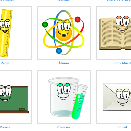
Regla
Átomo
Libro Abier
Pizarra
Ciencias
Email