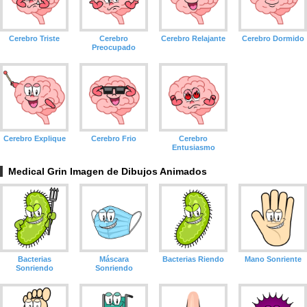
Cerebro Triste
Cerebro
Cerebro Relajante
Cerebro Dormido
Preocupado
Cerebro Explique
Cerebro Frio
Cerebro
Entusiasmo
Medical Grin Imagen de Dibujos Animados
Bacterias
Máscara
Bacterias Riendo
Mano Sonriente
Sonriendo
Sonriendo