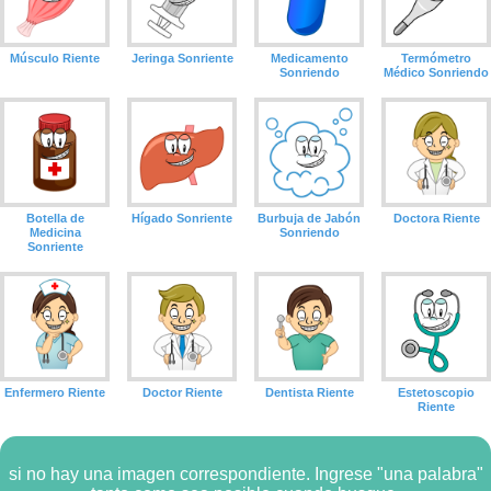
Músculo Riente
Jeringa Sonriente
Medicamento
Termómetro
Sonriendo
Médico Sonriendo
Botella de
Hígado Sonriente
Burbuja de Jabón
Doctora Riente
Medicina
Sonriendo
Sonriente
Enfermero Riente
Doctor Riente
Dentista Riente
Estetoscopio
Riente
si no hay una imagen correspondiente. Ingrese "una palabra"