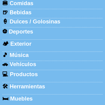
🍔
Comidas
🍺
Bebidas
🍦
Dulces / Golosinas
⚽
Deportes
🏕️
Exterior
🎵
Música
🚗
Vehículos
💻
Productos
🛠️
Herramientas
🛏️
Muebles