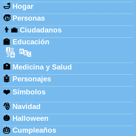
🛁
Hogar
🧒
Personas
👨‍💼
Ciudadanos
🏫
Educación
🔢
🔤
🏥
Medicina y Salud
🤖
Personajes
❤️
Símbolos
🎅
Navidad
🎃
Halloween
🎂
Cumpleaños