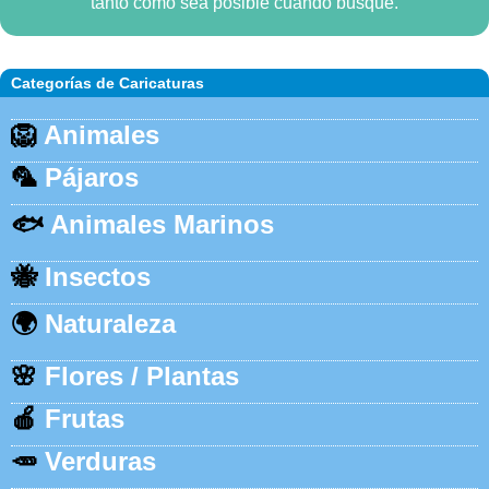
tanto como sea posible cuando busque.
Categorías de Caricaturas
🦁
Animales
🦜
Pájaros
🐟
Animales Marinos
🐝
Insectos
🌍
Naturaleza
🌸
Flores / Plantas
🍎
Frutas
🥕
Verduras