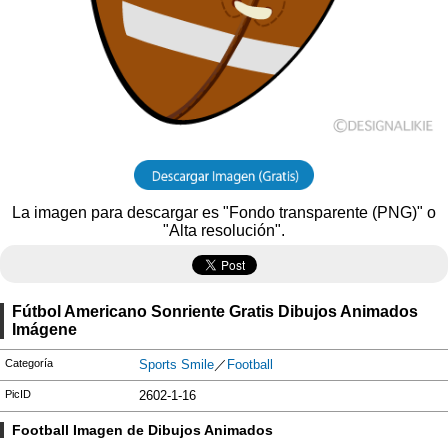
La imagen para descargar es "Fondo transparente (PNG)" o
"Alta resolución".
Fútbol Americano Sonriente Gratis Dibujos Animados
Imágene
Categoría
Sports Smile
／
Football
PicID
2602-1-16
Football Imagen de Dibujos Animados