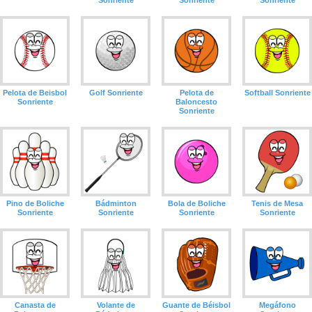
Sonriente
Sonriente
Sonriente
Pelota de Beisbol
Golf Sonriente
Pelota de
Softball Sonriente
Sonriente
Baloncesto
Sonriente
Pino de Boliche
Bádminton
Bola de Boliche
Tenis de Mesa
Sonriente
Sonriente
Sonriente
Sonriente
Canasta de
Volante de
Guante de Béisbol
Megáfono