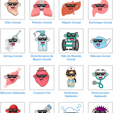
Oído Genial
Pulmón Genial
Hígado Genial
Estómago Genial
Jeringa Genial
Desinfectante de
Silla de Ruedas
Máscara Genial
Manos Genial
Genial
Músculo Hablando
Corazón Frio
Enfermero
Estetoscopio
Hablando
Hablando