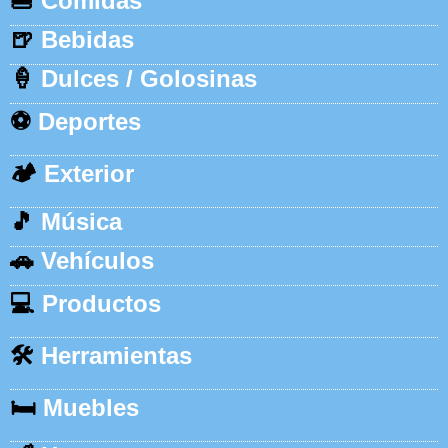
🍔
Comidas
🍺
Bebidas
🍦
Dulces / Golosinas
⚽
Deportes
🏕️
Exterior
🎵
Música
🚗
Vehículos
💻
Productos
🛠️
Herramientas
🛏️
Muebles