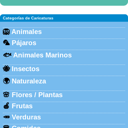
Categorías de Caricaturas
🦁
Animales
🦜
Pájaros
🐟
Animales Marinos
🐝
Insectos
🌍
Naturaleza
🌸
Flores / Plantas
🍎
Frutas
🥕
Verduras