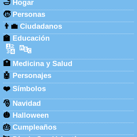
🛁
Hogar
🧒
Personas
👨‍💼
Ciudadanos
🏫
Educación
🔢
🔤
🏥
Medicina y Salud
🤖
Personajes
❤️
Símbolos
🎅
Navidad
🎃
Halloween
🎂
Cumpleaños