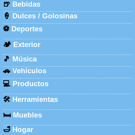
🍺
Bebidas
🍦
Dulces / Golosinas
⚽
Deportes
🏕️
Exterior
🎵
Música
🚗
Vehículos
💻
Productos
🛠️
Herramientas
🛏️
Muebles
🛁
Hogar