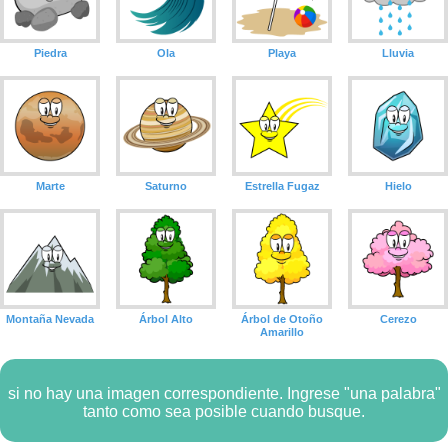
Piedra
Ola
Playa
Lluvia
Marte
Saturno
Estrella Fugaz
Hielo
Montaña Nevada
Árbol Alto
Árbol de Otoño
Cerezo
Amarillo
si no hay una imagen correspondiente. Ingrese "una palabra"
tanto como sea posible cuando busque.