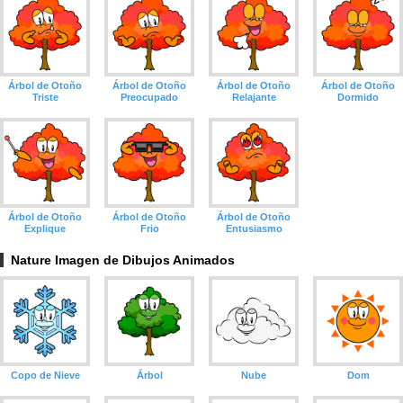
Árbol de Otoño
Árbol de Otoño
Árbol de Otoño
Árbol de Otoño
Triste
Preocupado
Relajante
Dormido
Árbol de Otoño
Árbol de Otoño
Árbol de Otoño
Explique
Frio
Entusiasmo
Nature Imagen de Dibujos Animados
Copo de Nieve
Árbol
Nube
Dom