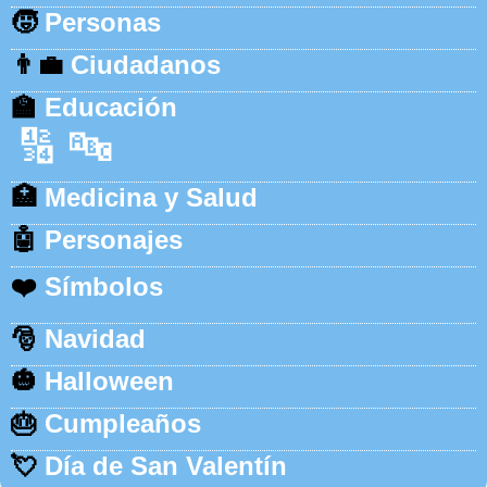
🧒
Personas
👨‍💼
Ciudadanos
🏫
Educación
🔢
🔤
🏥
Medicina y Salud
🤖
Personajes
❤️
Símbolos
🎅
Navidad
🎃
Halloween
🎂
Cumpleaños
💘
Día de San Valentín