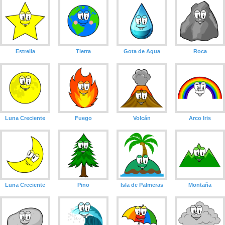
Estrella
Tierra
Gota de Agua
Roca
Luna Creciente
Fuego
Volcán
Arco Iris
Luna Creciente
Pino
Isla de Palmeras
Montaña