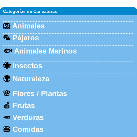
Categorías de Caricaturas
🦁
Animales
🦜
Pájaros
🐟
Animales Marinos
🐝
Insectos
🌍
Naturaleza
🌸
Flores / Plantas
🍎
Frutas
🥕
Verduras
🍔
Comidas