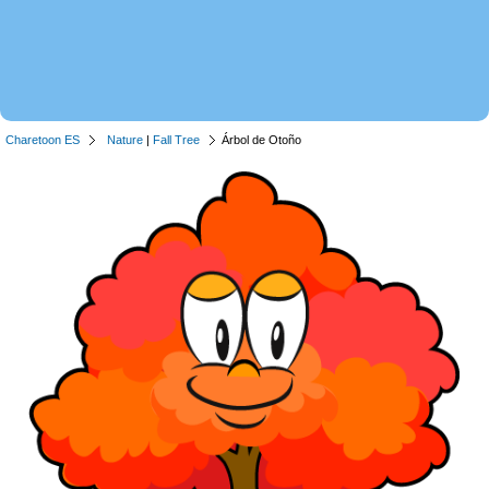
Charetoon ES
Nature
|
Fall Tree
Árbol de Otoño