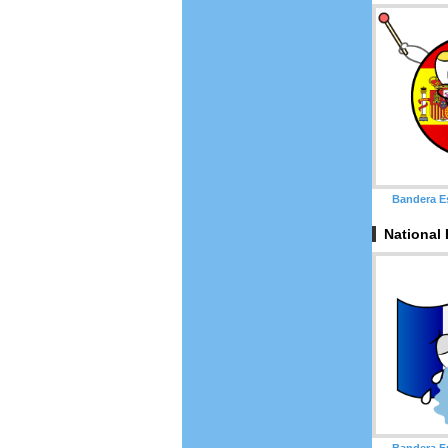
Bandera E
National
Bandera F