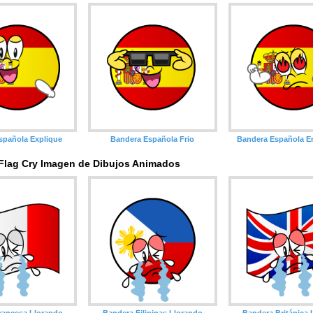
spañola Explique
Bandera Española Frio
Bandera Española E
 Flag Cry Imagen de Dibujos Animados
rancesa Llorando
Bandera Filipinas Llorando
Bandera Británica 