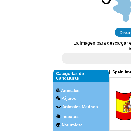
La imagen para descargar e
r
Spain Im
Categorías de
Caricaturas
🦁
Animales
🦜
Pájaros
🐟
Animales Marinos
🐝
Insectos
🌍
Naturaleza