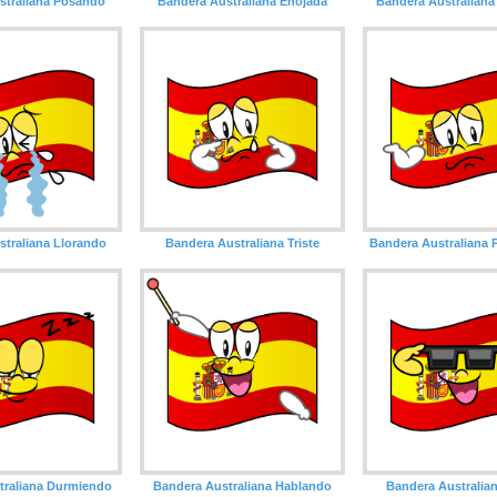
straliana Posando
Bandera Australiana Enojada
Bandera Australiana
traliana Llorando
Bandera Australiana Triste
Bandera Australiana
traliana Durmiendo
Bandera Australiana Hablando
Bandera Australian