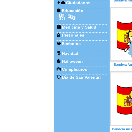
Bandera Au
👨‍💼
Ciudadanos
🏫
Educación
🔢
🔤
🏥
Medicina y Salud
🤖
Personajes
❤️
Símbolos
🎅
Navidad
🎃
Halloween
Bandera Aus
🎂
Cumpleaños
💘
Día de San Valentín
Bandera Aus