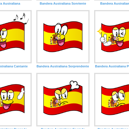
a Australiana
Bandera Australiana Sonriente
Bandera Australian
traliana Cantante
Bandera Australiana Sorprendente
Bandera Australiana P