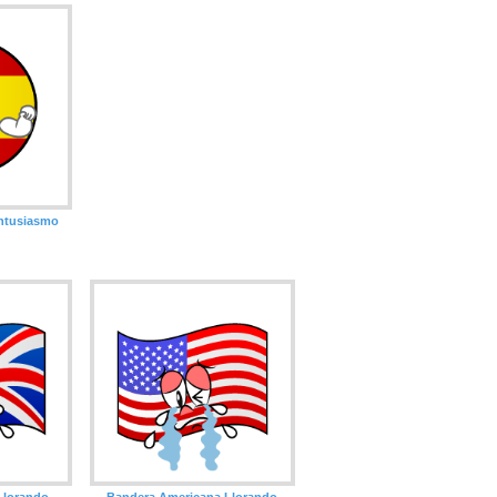
ntusiasmo
Llorando
Bandera Americana Llorando