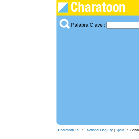
Palabra Clave :
Charetoon ES
National Flag Cry
|
Spain
Bande