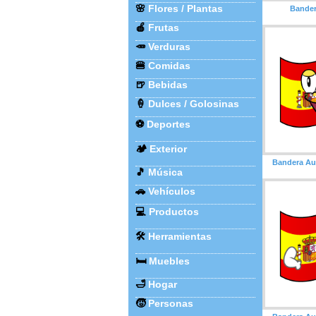
🌸
Flores / Plantas
Bander
🍎
Frutas
🥕
Verduras
🍔
Comidas
🍺
Bebidas
🍦
Dulces / Golosinas
⚽
Deportes
🏕️
Exterior
Bandera Aus
🎵
Música
🚗
Vehículos
💻
Productos
🛠️
Herramientas
🛏️
Muebles
🛁
Hogar
🧒
Personas