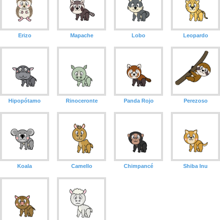
Erizo
Mapache
Lobo
Leopardo
Hipopótamo
Rinoceronte
Panda Rojo
Perezoso
Koala
Camello
Chimpancé
Shiba Inu