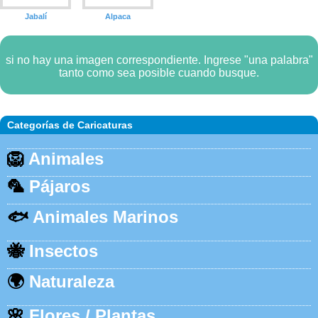
Jabalí
Alpaca
si no hay una imagen correspondiente. Ingrese "una palabra"
tanto como sea posible cuando busque.
Categorías de Caricaturas
🦁
Animales
🦜
Pájaros
🐟
Animales Marinos
🐝
Insectos
🌍
Naturaleza
🌸
Flores / Plantas