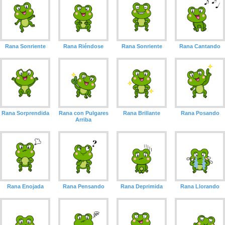
Rana Sonriente
Rana Riéndose
Rana Sonriente
Rana Cantando
Rana Sorprendida
Rana con Pulgares
Rana Brillante
Rana Posando
Arriba
Rana Enojada
Rana Pensando
Rana Deprimida
Rana Llorando