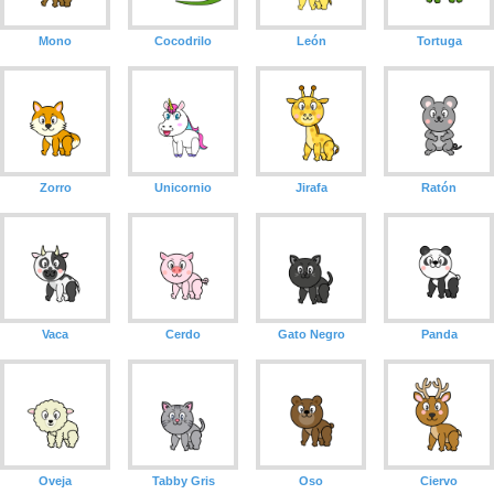
Mono
Cocodrilo
León
Tortuga
Zorro
Unicornio
Jirafa
Ratón
Vaca
Cerdo
Gato Negro
Panda
Oveja
Tabby Gris
Oso
Ciervo