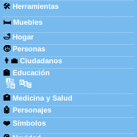
🛠️
Herramientas
🛏️
Muebles
🛁
Hogar
🧒
Personas
👨‍💼
Ciudadanos
🏫
Educación
🔢
🔤
🏥
Medicina y Salud
🤖
Personajes
❤️
Símbolos