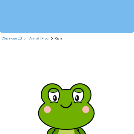
Charetoon ES
Animal
|
Frog
Rana