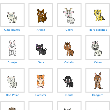
Gato Blanco
Ardilla
Cabra
Tigre Bailando
Conejo
Gata
Caballo
Cebra
Oso Polar
Hamster
Gorila
Canguro