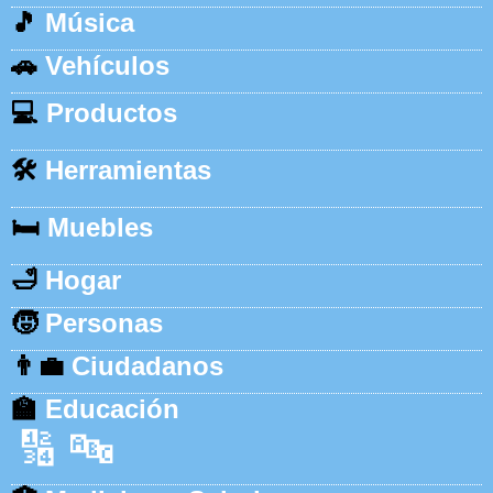
🎵
Música
🚗
Vehículos
💻
Productos
🛠️
Herramientas
🛏️
Muebles
🛁
Hogar
🧒
Personas
👨‍💼
Ciudadanos
🏫
Educación
🔢
🔤