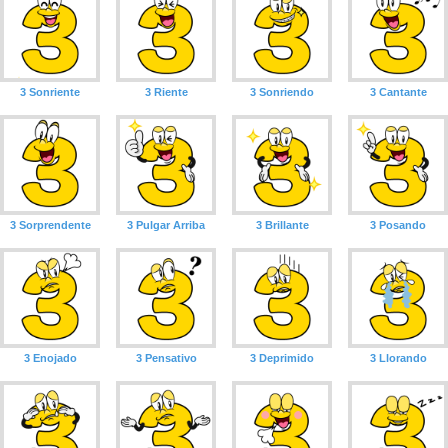
3 Sonriente
3 Riente
3 Sonriendo
3 Cantante
3 Sorprendente
3 Pulgar Arriba
3 Brillante
3 Posando
3 Enojado
3 Pensativo
3 Deprimido
3 Llorando