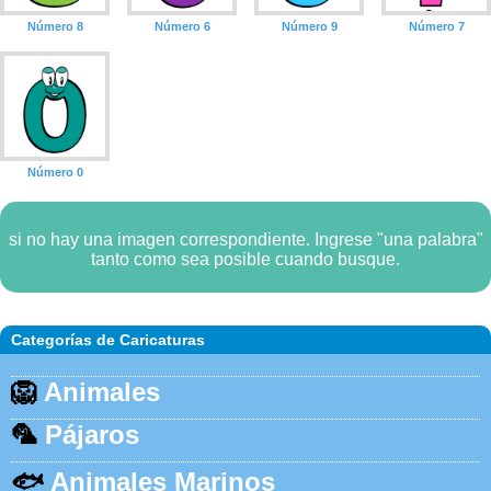
Número 8
Número 6
Número 9
Número 7
Número 0
si no hay una imagen correspondiente. Ingrese "una palabra"
tanto como sea posible cuando busque.
Categorías de Caricaturas
🦁
Animales
🦜
Pájaros
🐟
Animales Marinos