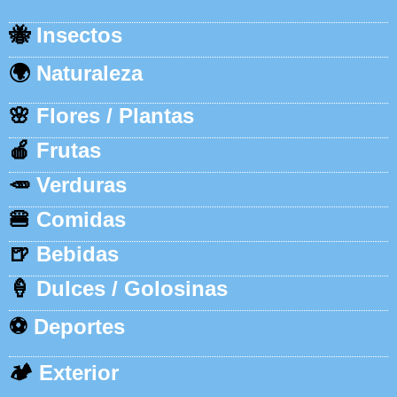
🐝
Insectos
🌍
Naturaleza
🌸
Flores / Plantas
🍎
Frutas
🥕
Verduras
🍔
Comidas
🍺
Bebidas
🍦
Dulces / Golosinas
⚽
Deportes
🏕️
Exterior