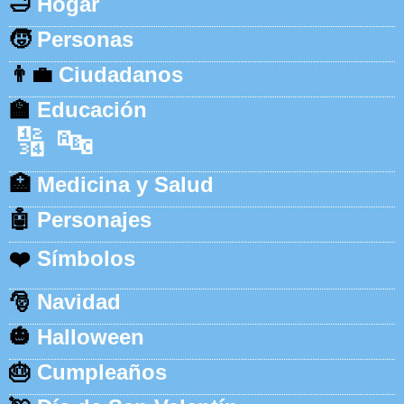
🛁
Hogar
🧒
Personas
👨‍💼
Ciudadanos
🏫
Educación
🔢
🔤
🏥
Medicina y Salud
🤖
Personajes
❤️
Símbolos
🎅
Navidad
🎃
Halloween
🎂
Cumpleaños