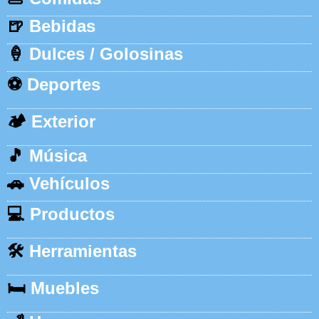
🍺
Bebidas
🍦
Dulces / Golosinas
⚽
Deportes
🏕️
Exterior
🎵
Música
🚗
Vehículos
💻
Productos
🛠️
Herramientas
🛏️
Muebles