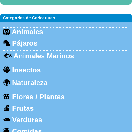
Categorías de Caricaturas
🦁
Animales
🦜
Pájaros
🐟
Animales Marinos
🐝
Insectos
🌍
Naturaleza
🌸
Flores / Plantas
🍎
Frutas
🥕
Verduras
🍔
Comidas