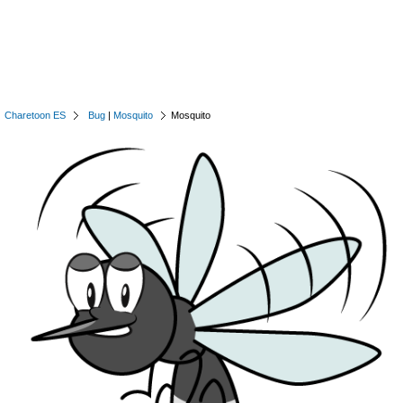
Charetoon ES
Bug
|
Mosquito
Mosquito