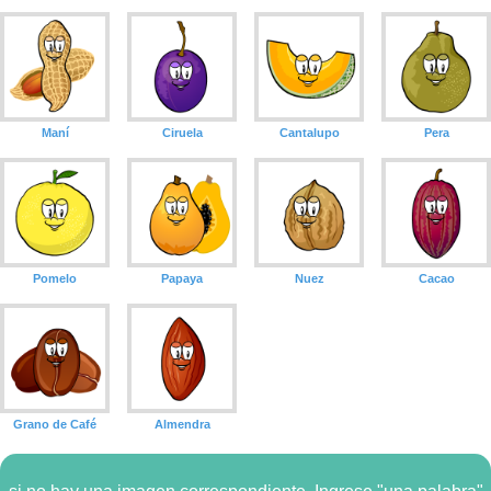
Maní
Ciruela
Cantalupo
Pera
Pomelo
Papaya
Nuez
Cacao
Grano de Café
Almendra