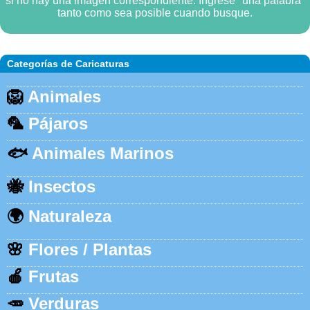
si no hay una imagen correspondiente. Ingrese "una palabra"
tanto como sea posible cuando busque.
Categorías de Caricaturas
🦁
Animales
🦜
Pájaros
🐟
Animales Marinos
🐝
Insectos
🌍
Naturaleza
🌸
Flores / Plantas
🍎
Frutas
🥕
Verduras