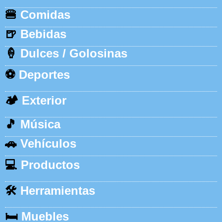
🍔
Comidas
🍺
Bebidas
🍦
Dulces / Golosinas
⚽
Deportes
🏕️
Exterior
🎵
Música
🚗
Vehículos
💻
Productos
🛠️
Herramientas
🛏️
Muebles