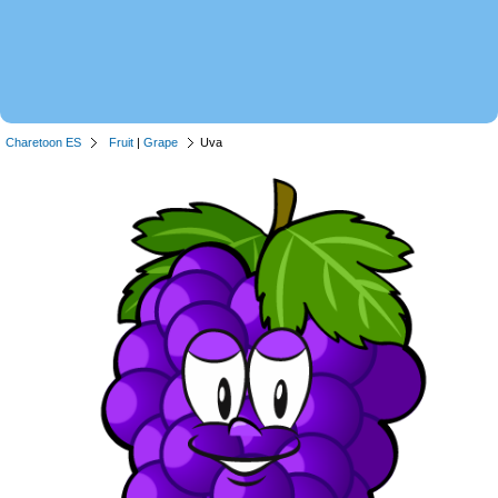
Charetoon ES
Fruit
|
Grape
Uva