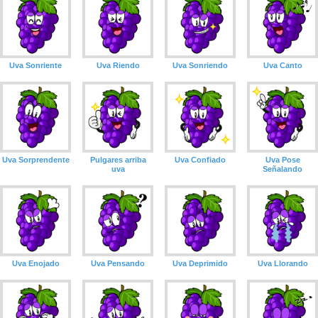
Uva Sonriente
Uva Riendo
Uva Sonriendo
Uva Canto
Uva Sorprendente
Pulgares arriba
Uva Confiado
Uva Pose
uva
Señalando
Uva Enojado
Uva Pensando
Uva Deprimido
Uva Llorando