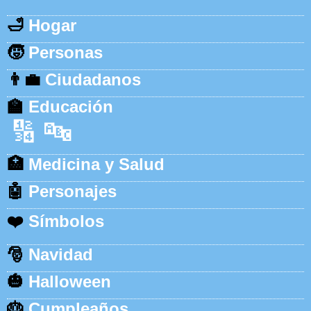
🛁
Hogar
🧒
Personas
👨‍💼
Ciudadanos
🏫
Educación
🔢
🔤
🏥
Medicina y Salud
🤖
Personajes
❤️
Símbolos
🎅
Navidad
🎃
Halloween
🎂
Cumpleaños