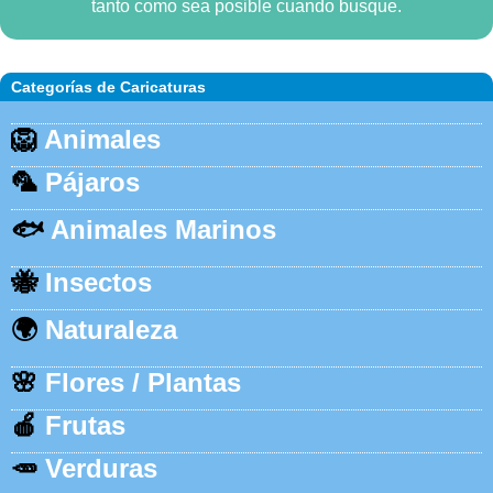
tanto como sea posible cuando busque.
Categorías de Caricaturas
🦁
Animales
🦜
Pájaros
🐟
Animales Marinos
🐝
Insectos
🌍
Naturaleza
🌸
Flores / Plantas
🍎
Frutas
🥕
Verduras