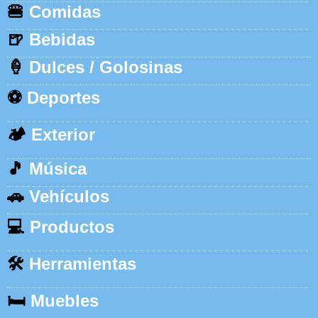
🍔
Comidas
🍺
Bebidas
🍦
Dulces / Golosinas
⚽
Deportes
🏕️
Exterior
🎵
Música
🚗
Vehículos
💻
Productos
🛠️
Herramientas
🛏️
Muebles