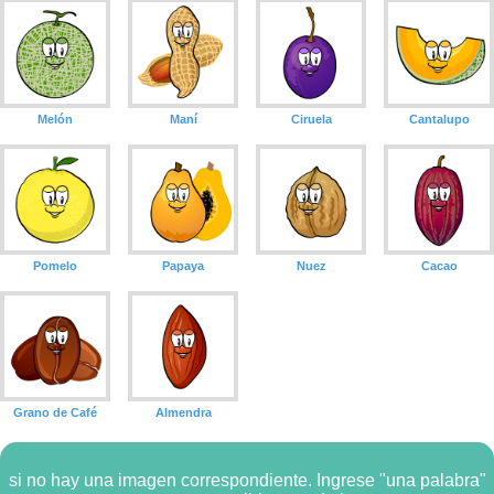
Melón
Maní
Ciruela
Cantalupo
Pomelo
Papaya
Nuez
Cacao
Grano de Café
Almendra
si no hay una imagen correspondiente. Ingrese "una palabra"