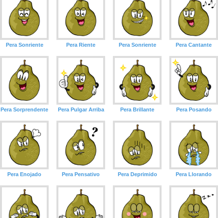
Pera Sonriente
Pera Riente
Pera Sonriente
Pera Cantante
Pera Sorprendente
Pera Pulgar Arriba
Pera Brillante
Pera Posando
Pera Enojado
Pera Pensativo
Pera Deprimido
Pera Llorando