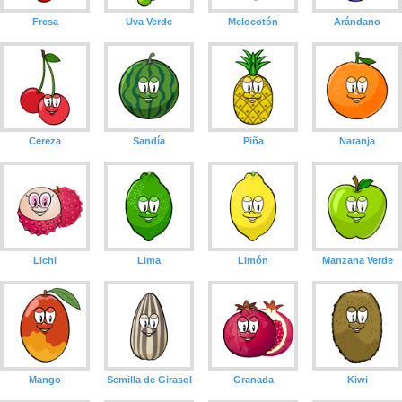
Fresa
Uva Verde
Melocotón
Arándano
Cereza
Sandía
Piña
Naranja
Lichi
Lima
Limón
Manzana Verde
Mango
Semilla de Girasol
Granada
Kiwi