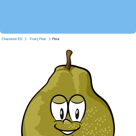
Charetoon ES
Fruit
|
Pear
Pera