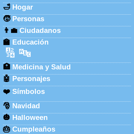
🛁
Hogar
🧒
Personas
👨‍💼
Ciudadanos
🏫
Educación
🔢
🔤
🏥
Medicina y Salud
🤖
Personajes
❤️
Símbolos
🎅
Navidad
🎃
Halloween
🎂
Cumpleaños