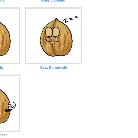
ida
Nuez Llorando
da
Nuez Durmiendo
mada