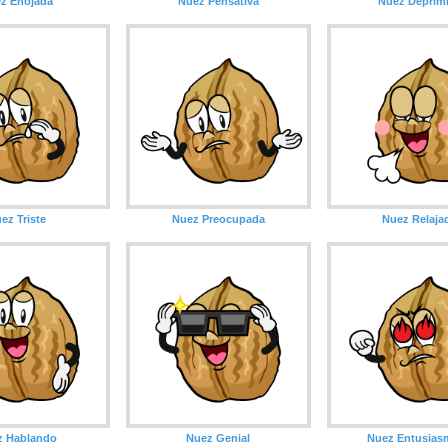
z Enojada
Nuez Pensativa
Nuez Deprim
ez Triste
Nuez Preocupada
Nuez Relaja
z Hablando
Nuez Genial
Nuez Entusias