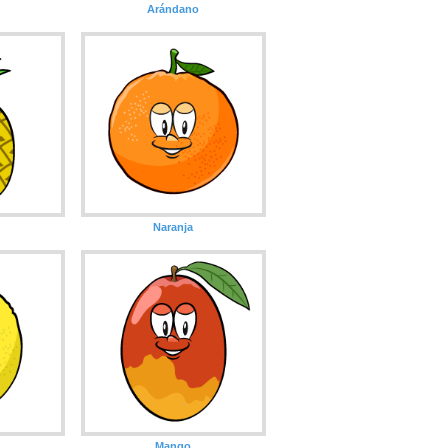
Arándano
Naranja
Mango