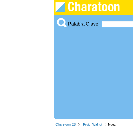
Palabra Clave :
Charetoon ES
Fruit
|
Walnut
Nuez