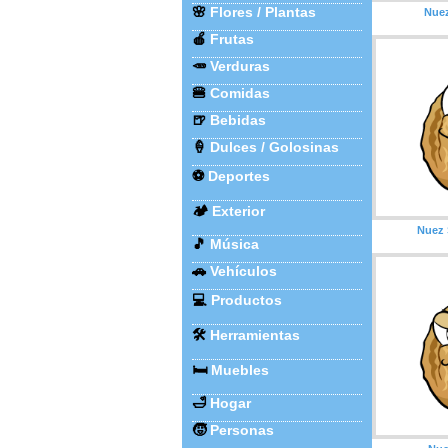
🌸
Flores / Plantas
Nuez
🍎
Frutas
🥕
Verduras
🍔
Comidas
🍺
Bebidas
🍦
Dulces / Golosinas
⚽
Deportes
🏕️
Exterior
Nuez 
🎵
Música
🚗
Vehículos
💻
Productos
🛠️
Herramientas
🛏️
Muebles
🛁
Hogar
🧒
Personas