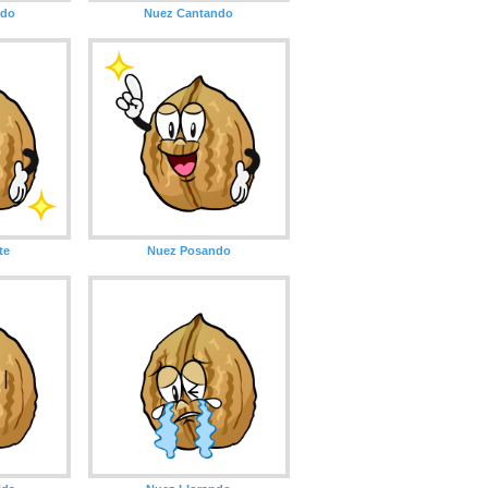
ndo
Nuez Cantando
te
Nuez Posando