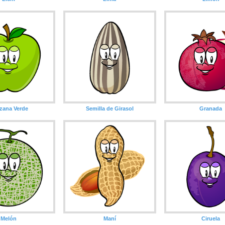
zana Verde
Semilla de Girasol
Granada
Melón
Maní
Ciruela