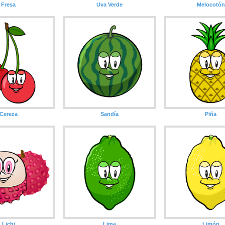
Fresa
Uva Verde
Melocotón
Cereza
Sandía
Piña
Lichi
Lima
Limón