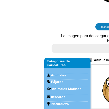
La imagen para descargar e
r
Walnut I
Categorías de
Caricaturas
🦁
Animales
🦜
Pájaros
🐟
Animales Marinos
🐝
Insectos
🌍
Naturaleza