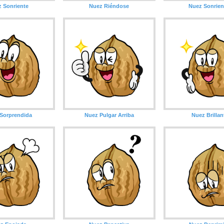
 Sonriente
Nuez Riéndose
Nuez Sonrie
Sorprendida
Nuez Pulgar Arriba
Nuez Brillan