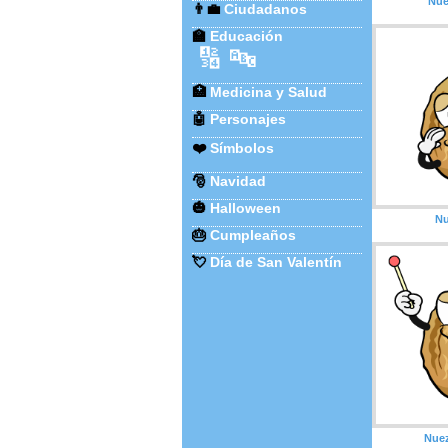
Nue
👨‍💼
Ciudadanos
🏫
Educación
🔢
🔤
🏥
Medicina y Salud
🤖
Personajes
❤️
Símbolos
🎅
Navidad
🎃
Halloween
Nu
🎂
Cumpleaños
💘
Día de San Valentín
Nue