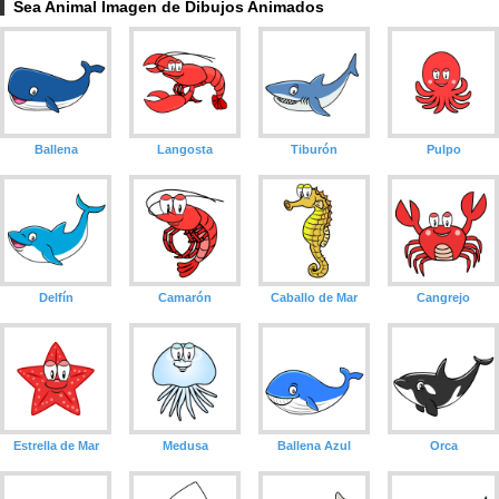
Sea Animal Imagen de Dibujos Animados
Ballena
Langosta
Tiburón
Pulpo
Delfín
Camarón
Caballo de Mar
Cangrejo
Estrella de Mar
Medusa
Ballena Azul
Orca