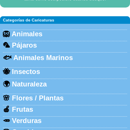
Categorías de Caricaturas
🦁
Animales
🦜
Pájaros
🐟
Animales Marinos
🐝
Insectos
🌍
Naturaleza
🌸
Flores / Plantas
🍎
Frutas
🥕
Verduras