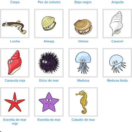
Carpa
Pez de colores
Bajo negro
Anguila
Locha
Almeja
Vieiras
Caracol
Caracola roja
Erizo de mar
Medusa
Medusa linda
Estrella de mar
Estrella de mar
Caballo de mar
roja