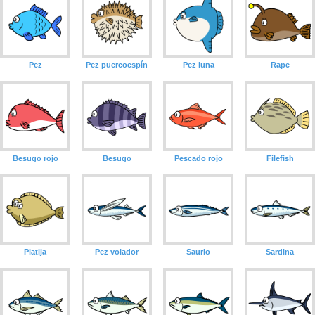
Pez
Pez puercoespín
Pez luna
Rape
Besugo rojo
Besugo
Pescado rojo
Filefish
Platija
Pez volador
Saurio
Sardina