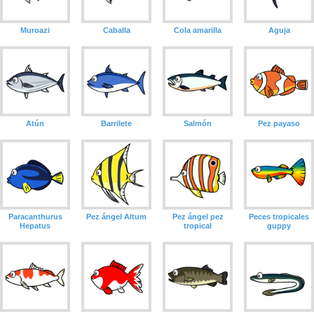
Muroazi
Caballa
Cola amarilla
Aguja
Atún
Barrilete
Salmón
Pez payaso
Paracanthurus
Pez ángel Altum
Pez ángel pez
Peces tropicales
Hepatus
tropical
guppy