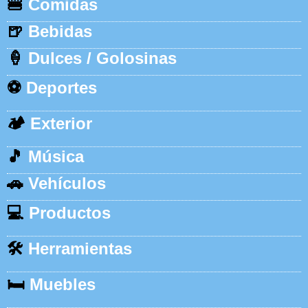
🍔
Comidas
🍺
Bebidas
🍦
Dulces / Golosinas
⚽
Deportes
🏕️
Exterior
🎵
Música
🚗
Vehículos
💻
Productos
🛠️
Herramientas
🛏️
Muebles