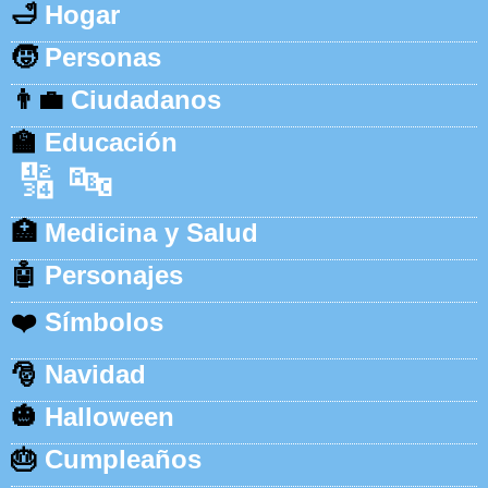
🛁
Hogar
🧒
Personas
👨‍💼
Ciudadanos
🏫
Educación
🔢
🔤
🏥
Medicina y Salud
🤖
Personajes
❤️
Símbolos
🎅
Navidad
🎃
Halloween
🎂
Cumpleaños