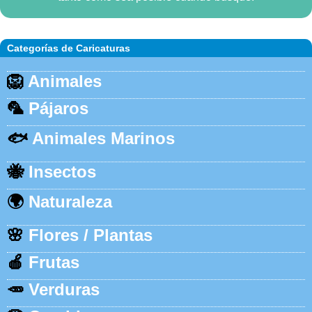
Categorías de Caricaturas
🦁
Animales
🦜
Pájaros
🐟
Animales Marinos
🐝
Insectos
🌍
Naturaleza
🌸
Flores / Plantas
🍎
Frutas
🥕
Verduras