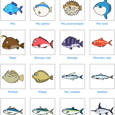
Pez
Pez globo
Pez puercoespín
Pez luna
Rape
Besugo rojo
Besugo
Pescado rojo
Filefish
Platija
Pez volador
Sardina