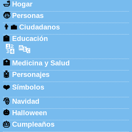
🛁
Hogar
🧒
Personas
👨‍💼
Ciudadanos
🏫
Educación
🔢
🔤
🏥
Medicina y Salud
🤖
Personajes
❤️
Símbolos
🎅
Navidad
🎃
Halloween
🎂
Cumpleaños