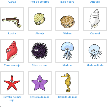
Carpa
Pez de colores
Bajo negro
Anguila
Locha
Almeja
Vieiras
Caracol
Caracola roja
Erizo de mar
Medusa
Medusa linda
Estrella de mar
Estrella de mar
Caballo de mar
roja