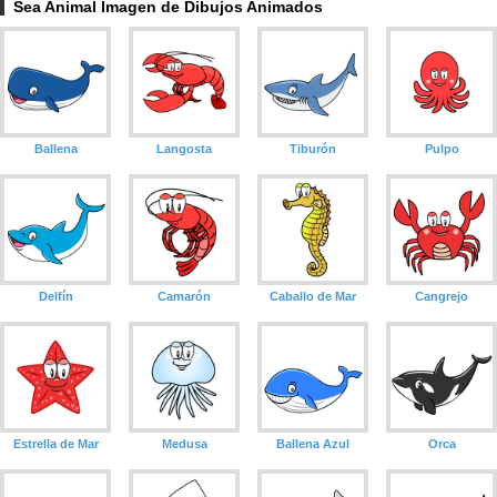
Sea Animal Imagen de Dibujos Animados
Ballena
Langosta
Tiburón
Pulpo
Delfín
Camarón
Caballo de Mar
Cangrejo
Estrella de Mar
Medusa
Ballena Azul
Orca