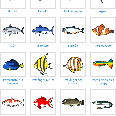
Muroazi
Caballa
Cola amarilla
Aguja
Atún
Barrilete
Salmón
Pez payaso
Paracanthurus
Pez ángel Altum
Pez ángel pez
Peces tropicales
Hepatus
tropical
guppy