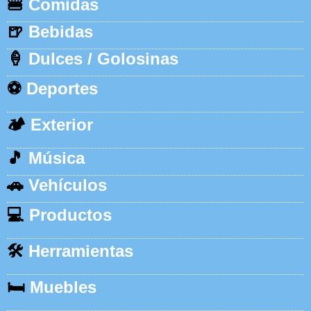
🍔
Comidas
🍺
Bebidas
🍦
Dulces / Golosinas
⚽
Deportes
🏕️
Exterior
🎵
Música
🚗
Vehículos
💻
Productos
🛠️
Herramientas
🛏️
Muebles