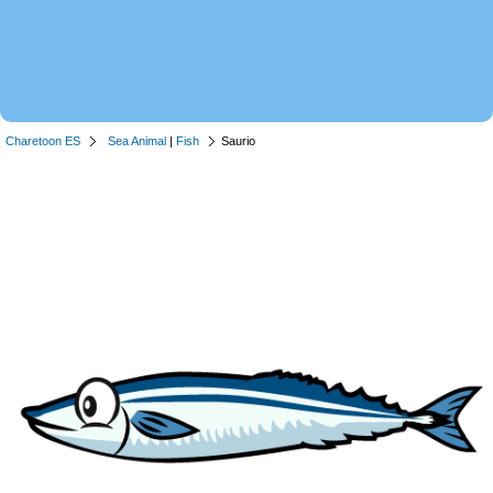
Charetoon ES
Sea Animal
|
Fish
Saurio