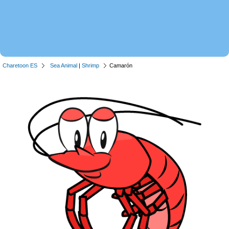
Charetoon ES
Sea Animal
|
Shrimp
Camarón