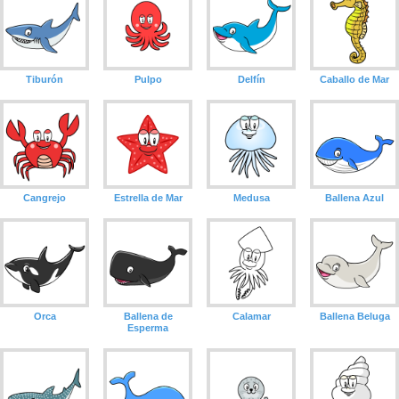
Tiburón
Pulpo
Delfín
Caballo de Mar
Cangrejo
Estrella de Mar
Medusa
Ballena Azul
Orca
Ballena de
Calamar
Ballena Beluga
Esperma