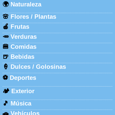
🌍
Naturaleza
🌸
Flores / Plantas
🍎
Frutas
🥕
Verduras
🍔
Comidas
🍺
Bebidas
🍦
Dulces / Golosinas
⚽
Deportes
🏕️
Exterior
🎵
Música
🚗
Vehículos