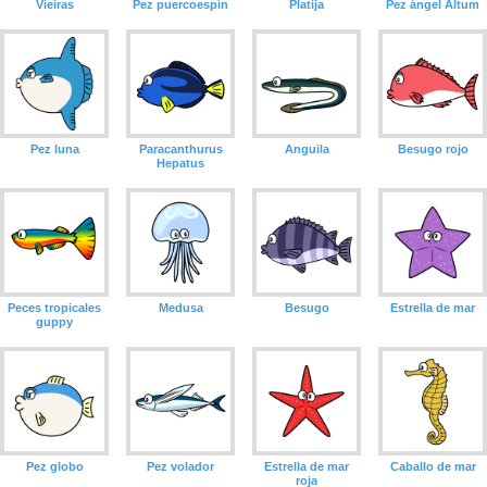
Vieiras
Pez puercoespín
Platija
Pez ángel Altum
Pez luna
Paracanthurus
Anguila
Besugo rojo
Hepatus
Peces tropicales
Medusa
Besugo
Estrella de mar
guppy
Pez globo
Pez volador
Estrella de mar
Caballo de mar
roja