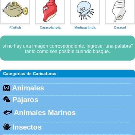
Filefish
Caracola roja
Medusa linda
Caracol
si no hay una imagen correspondiente. Ingrese "una palabra"
tanto como sea posible cuando busque.
Categorías de Caricaturas
🦁
Animales
🦜
Pájaros
🐟
Animales Marinos
🐝
Insectos