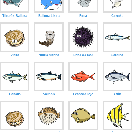
Tiburón Ballena
Ballena Linda
Foca
Concha
Vieira
Nutria Marina
Erizo de mar
Sardina
Caballa
Salmón
Pescado rojo
Atún