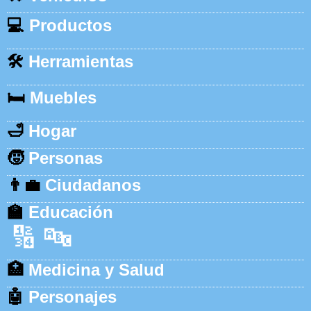
💻
Productos
🛠️
Herramientas
🛏️
Muebles
🛁
Hogar
🧒
Personas
👨‍💼
Ciudadanos
🏫
Educación
🔢
🔤
🏥
Medicina y Salud
🤖
Personajes