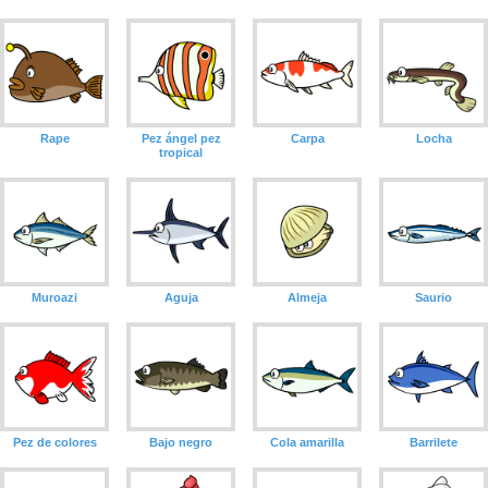
Rape
Pez ángel pez
Carpa
Locha
tropical
Muroazi
Aguja
Almeja
Saurio
Pez de colores
Bajo negro
Cola amarilla
Barrilete