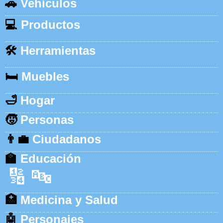
🚗
Vehículos
💻
Productos
🛠️
Herramientas
🛏️
Muebles
🛁
Hogar
🧒
Personas
👨‍💼
Ciudadanos
🏫
Educación
🔢
🔤
🏥
Medicina y Salud
🤖
Personajes