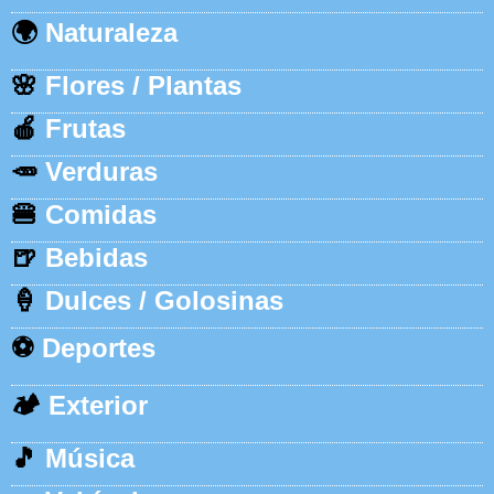
🌍
Naturaleza
🌸
Flores / Plantas
🍎
Frutas
🥕
Verduras
🍔
Comidas
🍺
Bebidas
🍦
Dulces / Golosinas
⚽
Deportes
🏕️
Exterior
🎵
Música