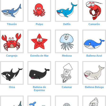
Tiburón
Pulpo
Delfín
Camarón
Cangrejo
Estrella de Mar
Medusa
Ballena Azul
Orca
Ballena de
Calamar
Ballena Beluga
Esperma