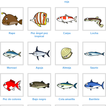
roja
Rape
Pez ángel pez
Carpa
Locha
tropical
Muroazi
Aguja
Almeja
Saurio
Pez de colores
Bajo negro
Cola amarilla
Barrilete