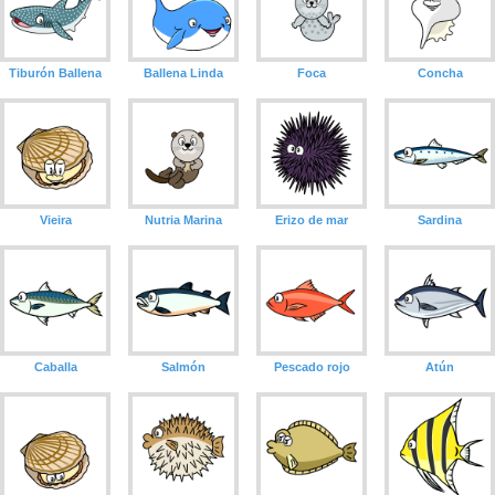
Tiburón Ballena
Ballena Linda
Foca
Concha
Vieira
Nutria Marina
Erizo de mar
Sardina
Caballa
Salmón
Pescado rojo
Atún