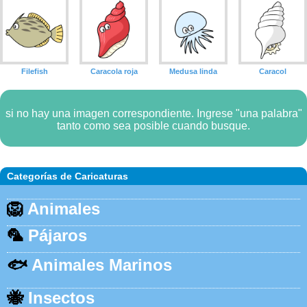
Filefish
Caracola roja
Medusa linda
Caracol
si no hay una imagen correspondiente. Ingrese "una palabra"
tanto como sea posible cuando busque.
Categorías de Caricaturas
🦁
Animales
🦜
Pájaros
🐟
Animales Marinos
🐝
Insectos