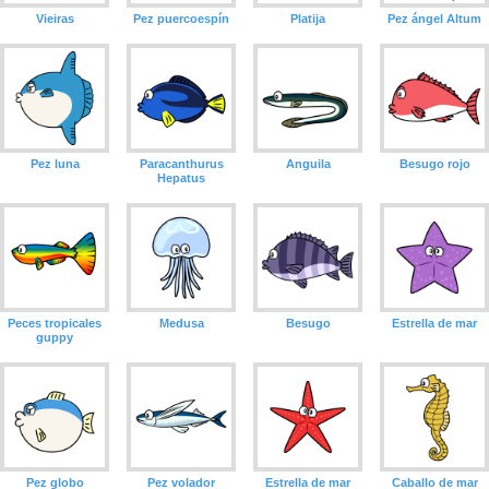
Vieiras
Pez puercoespín
Platija
Pez ángel Altum
Pez luna
Paracanthurus
Anguila
Besugo rojo
Hepatus
Peces tropicales
Medusa
Besugo
Estrella de mar
guppy
Pez globo
Pez volador
Estrella de mar
Caballo de mar