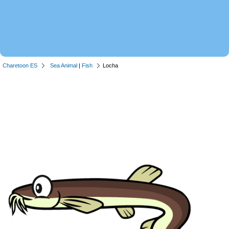
Charetoon ES
Sea Animal
|
Fish
Locha