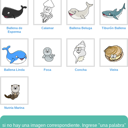
Ballena de
Calamar
Ballena Beluga
Tiburón Ballena
Esperma
Ballena Linda
Foca
Concha
Vieira
Nutria Marina
si no hay una imagen correspondiente. Ingrese "una palabra"