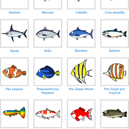
Sardina
Muroazi
Caballa
Cola amarilla
Aguja
Atún
Barrilete
Salmón
Pez payaso
Paracanthurus
Pez ángel Altum
Pez ángel pez
Hepatus
tropical