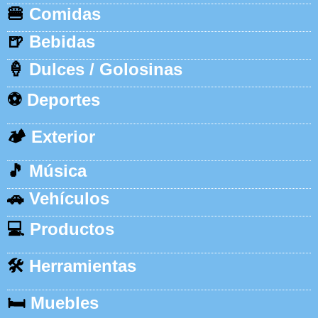
🍔
Comidas
🍺
Bebidas
🍦
Dulces / Golosinas
⚽
Deportes
🏕️
Exterior
🎵
Música
🚗
Vehículos
💻
Productos
🛠️
Herramientas
🛏️
Muebles