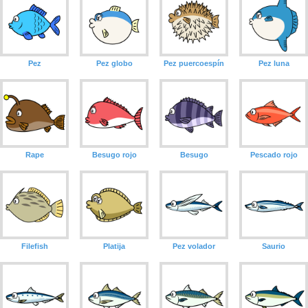
Pez
Pez globo
Pez puercoespín
Pez luna
Rape
Besugo rojo
Besugo
Pescado rojo
Filefish
Platija
Pez volador
Saurio