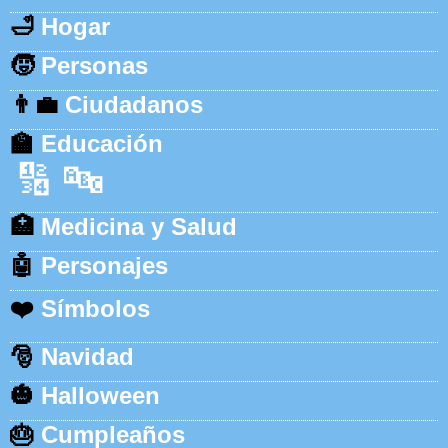
🛁
Hogar
🧒
Personas
👨‍💼
Ciudadanos
🏫
Educación
🔢
🔤
🏥
Medicina y Salud
🤖
Personajes
❤️
Símbolos
🎅
Navidad
🎃
Halloween
🎂
Cumpleaños