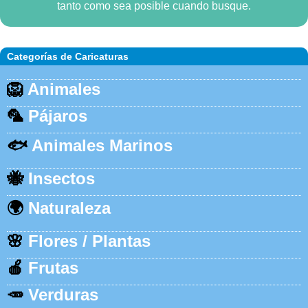
tanto como sea posible cuando busque.
Categorías de Caricaturas
🦁
Animales
🦜
Pájaros
🐟
Animales Marinos
🐝
Insectos
🌍
Naturaleza
🌸
Flores / Plantas
🍎
Frutas
🥕
Verduras