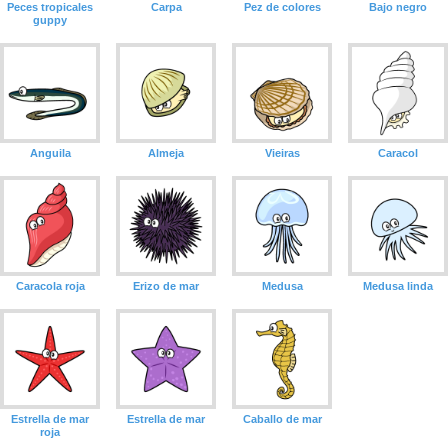
Peces tropicales
Carpa
Pez de colores
Bajo negro
guppy
Anguila
Almeja
Vieiras
Caracol
Caracola roja
Erizo de mar
Medusa
Medusa linda
Estrella de mar
Estrella de mar
Caballo de mar
roja